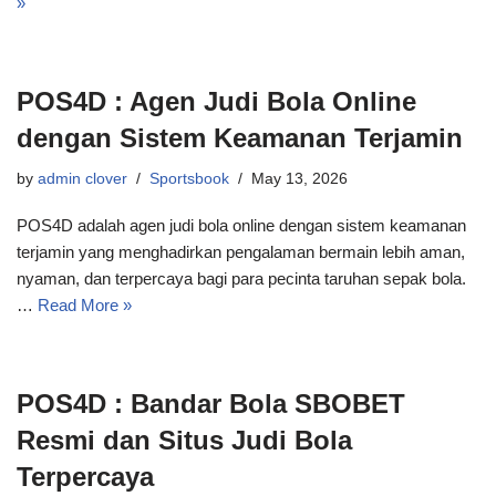
»
POS4D : Agen Judi Bola Online
dengan Sistem Keamanan Terjamin
by
admin clover
Sportsbook
May 13, 2026
POS4D adalah agen judi bola online dengan sistem keamanan
terjamin yang menghadirkan pengalaman bermain lebih aman,
nyaman, dan terpercaya bagi para pecinta taruhan sepak bola.
…
Read More »
POS4D : Bandar Bola SBOBET
Resmi dan Situs Judi Bola
Terpercaya