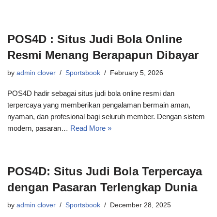
POS4D : Situs Judi Bola Online
Resmi Menang Berapapun Dibayar
by
admin clover
Sportsbook
February 5, 2026
POS4D hadir sebagai situs judi bola online resmi dan
terpercaya yang memberikan pengalaman bermain aman,
nyaman, dan profesional bagi seluruh member. Dengan sistem
modern, pasaran…
Read More »
POS4D: Situs Judi Bola Terpercaya
dengan Pasaran Terlengkap Dunia
by
admin clover
Sportsbook
December 28, 2025