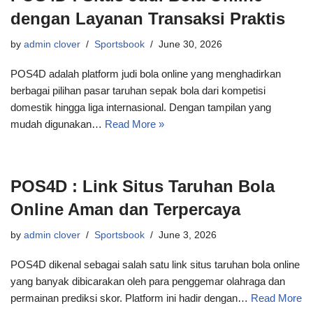
dengan Layanan Transaksi Praktis
by
admin clover
Sportsbook
June 30, 2026
POS4D adalah platform judi bola online yang menghadirkan
berbagai pilihan pasar taruhan sepak bola dari kompetisi
domestik hingga liga internasional. Dengan tampilan yang
mudah digunakan…
Read More »
POS4D : Link Situs Taruhan Bola
Online Aman dan Terpercaya
by
admin clover
Sportsbook
June 3, 2026
POS4D dikenal sebagai salah satu link situs taruhan bola online
yang banyak dibicarakan oleh para penggemar olahraga dan
permainan prediksi skor. Platform ini hadir dengan…
Read More