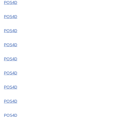
POS4D
POS4D
POS4D
POS4D
POS4D
POS4D
POS4D
POS4D
POS4D