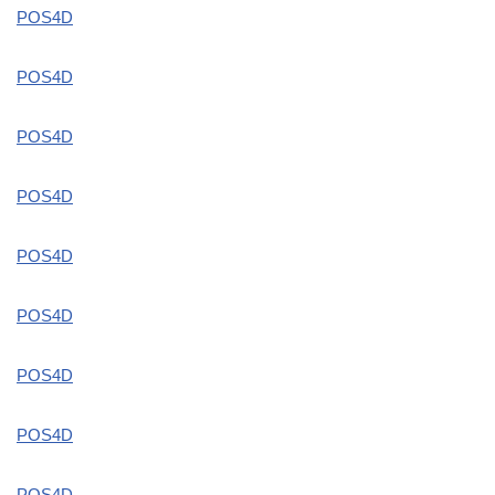
POS4D
POS4D
POS4D
POS4D
POS4D
POS4D
POS4D
POS4D
POS4D