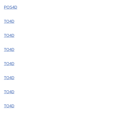
POS4D
TO4D
TO4D
TO4D
TO4D
TO4D
TO4D
TO4D