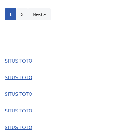
1
2
Next »
SITUS TOTO
SITUS TOTO
SITUS TOTO
SITUS TOTO
SITUS TOTO