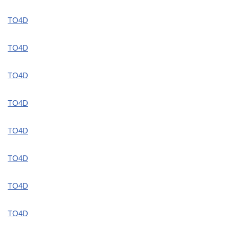
TO4D
TO4D
TO4D
TO4D
TO4D
TO4D
TO4D
TO4D