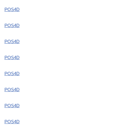
POS4D
POS4D
POS4D
POS4D
POS4D
POS4D
POS4D
POS4D