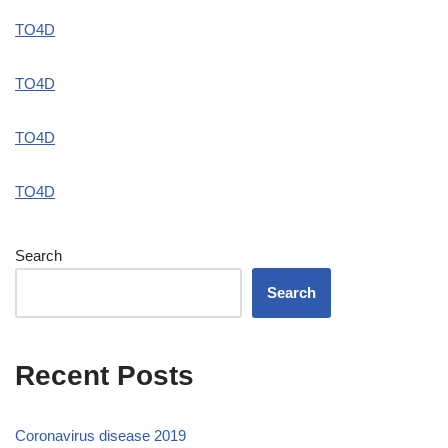
TO4D
TO4D
TO4D
TO4D
Search
Search
Recent Posts
Coronavirus disease 2019