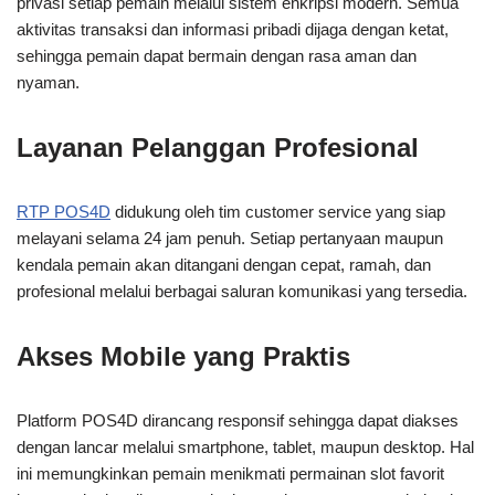
privasi setiap pemain melalui sistem enkripsi modern. Semua
aktivitas transaksi dan informasi pribadi dijaga dengan ketat,
sehingga pemain dapat bermain dengan rasa aman dan
nyaman.
Layanan Pelanggan Profesional
RTP POS4D
didukung oleh tim customer service yang siap
melayani selama 24 jam penuh. Setiap pertanyaan maupun
kendala pemain akan ditangani dengan cepat, ramah, dan
profesional melalui berbagai saluran komunikasi yang tersedia.
Akses Mobile yang Praktis
Platform POS4D dirancang responsif sehingga dapat diakses
dengan lancar melalui smartphone, tablet, maupun desktop. Hal
ini memungkinkan pemain menikmati permainan slot favorit