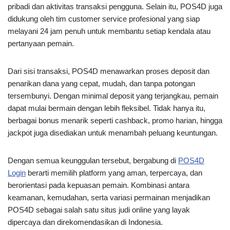
pribadi dan aktivitas transaksi pengguna. Selain itu, POS4D juga
didukung oleh tim customer service profesional yang siap
melayani 24 jam penuh untuk membantu setiap kendala atau
pertanyaan pemain.
Dari sisi transaksi, POS4D menawarkan proses deposit dan
penarikan dana yang cepat, mudah, dan tanpa potongan
tersembunyi. Dengan minimal deposit yang terjangkau, pemain
dapat mulai bermain dengan lebih fleksibel. Tidak hanya itu,
berbagai bonus menarik seperti cashback, promo harian, hingga
jackpot juga disediakan untuk menambah peluang keuntungan.
Dengan semua keunggulan tersebut, bergabung di
POS4D
Login
berarti memilih platform yang aman, terpercaya, dan
berorientasi pada kepuasan pemain. Kombinasi antara
keamanan, kemudahan, serta variasi permainan menjadikan
POS4D sebagai salah satu situs judi online yang layak
dipercaya dan direkomendasikan di Indonesia.