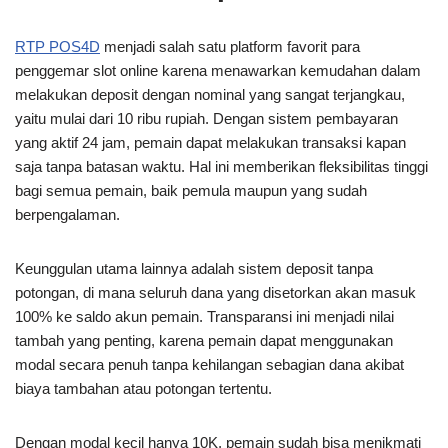
RTP POS4D
menjadi salah satu platform favorit para
penggemar slot online karena menawarkan kemudahan dalam
melakukan deposit dengan nominal yang sangat terjangkau,
yaitu mulai dari 10 ribu rupiah. Dengan sistem pembayaran
yang aktif 24 jam, pemain dapat melakukan transaksi kapan
saja tanpa batasan waktu. Hal ini memberikan fleksibilitas tinggi
bagi semua pemain, baik pemula maupun yang sudah
berpengalaman.
Keunggulan utama lainnya adalah sistem deposit tanpa
potongan, di mana seluruh dana yang disetorkan akan masuk
100% ke saldo akun pemain. Transparansi ini menjadi nilai
tambah yang penting, karena pemain dapat menggunakan
modal secara penuh tanpa kehilangan sebagian dana akibat
biaya tambahan atau potongan tertentu.
Dengan modal kecil hanya 10K, pemain sudah bisa menikmati