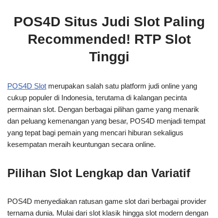
POS4D Situs Judi Slot Paling
Recommended! RTP Slot
Tinggi
POS4D Slot
merupakan salah satu platform judi online yang
cukup populer di Indonesia, terutama di kalangan pecinta
permainan slot. Dengan berbagai pilihan game yang menarik
dan peluang kemenangan yang besar, POS4D menjadi tempat
yang tepat bagi pemain yang mencari hiburan sekaligus
kesempatan meraih keuntungan secara online.
Pilihan Slot Lengkap dan Variatif
POS4D menyediakan ratusan game slot dari berbagai provider
ternama dunia. Mulai dari slot klasik hingga slot modern dengan