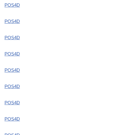
POS4D
POS4D
POS4D
POS4D
POS4D
POS4D
POS4D
POS4D