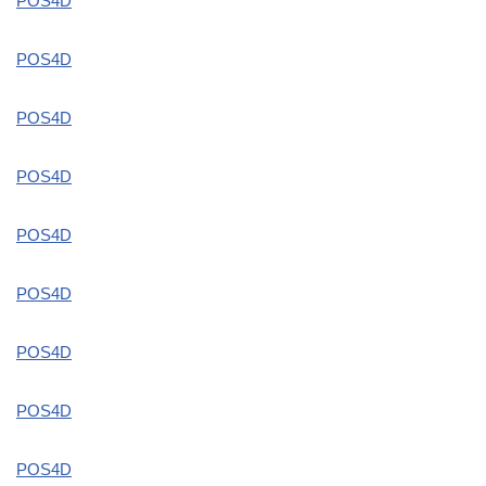
POS4D
POS4D
POS4D
POS4D
POS4D
POS4D
POS4D
POS4D
POS4D