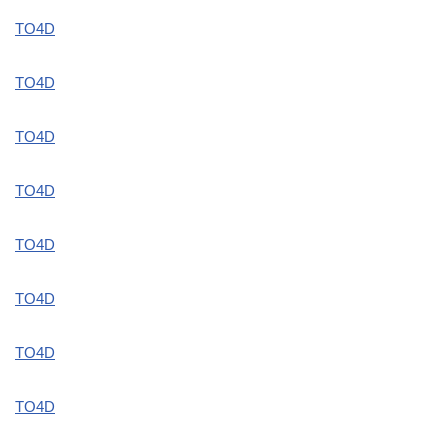
TO4D
TO4D
TO4D
TO4D
TO4D
TO4D
TO4D
TO4D