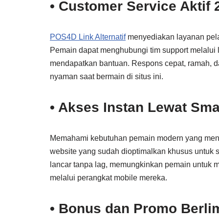
• Customer Service Aktif
POS4D Link Alternatif
menyediakan layanan pelan
Pemain dapat menghubungi tim support melalui l
mendapatkan bantuan. Respons cepat, ramah, d
nyaman saat bermain di situs ini.
• Akses Instan Lewat Sm
Memahami kebutuhan pemain modern yang meng
website yang sudah dioptimalkan khusus untuk 
lancar tanpa lag, memungkinkan pemain untuk 
melalui perangkat mobile mereka.
• Bonus dan Promo Berli