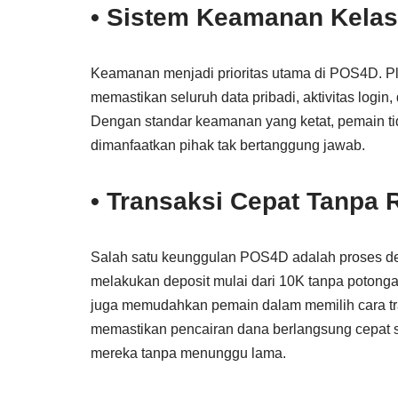
• Sistem Keamanan Kelas
Keamanan menjadi prioritas utama di POS4D. Plat
memastikan seluruh data pribadi, aktivitas login
Dengan standar keamanan yang ketat, pemain tida
dimanfaatkan pihak tak bertanggung jawab.
• Transaksi Cepat Tanpa 
Salah satu keunggulan POS4D adalah proses de
melakukan deposit mulai dari 10K tanpa potong
juga memudahkan pemain dalam memilih cara tr
memastikan pencairan dana berlangsung cepat 
mereka tanpa menunggu lama.