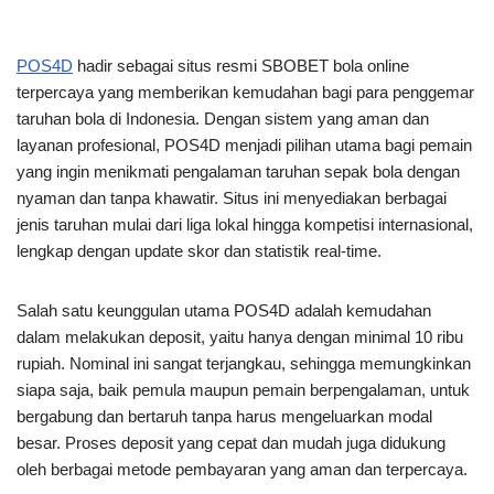
POS4D
hadir sebagai situs resmi SBOBET bola online
terpercaya yang memberikan kemudahan bagi para penggemar
taruhan bola di Indonesia. Dengan sistem yang aman dan
layanan profesional, POS4D menjadi pilihan utama bagi pemain
yang ingin menikmati pengalaman taruhan sepak bola dengan
nyaman dan tanpa khawatir. Situs ini menyediakan berbagai
jenis taruhan mulai dari liga lokal hingga kompetisi internasional,
lengkap dengan update skor dan statistik real-time.
Salah satu keunggulan utama POS4D adalah kemudahan
dalam melakukan deposit, yaitu hanya dengan minimal 10 ribu
rupiah. Nominal ini sangat terjangkau, sehingga memungkinkan
siapa saja, baik pemula maupun pemain berpengalaman, untuk
bergabung dan bertaruh tanpa harus mengeluarkan modal
besar. Proses deposit yang cepat dan mudah juga didukung
oleh berbagai metode pembayaran yang aman dan terpercaya.