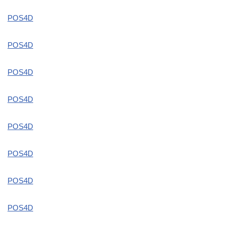
POS4D
POS4D
POS4D
POS4D
POS4D
POS4D
POS4D
POS4D