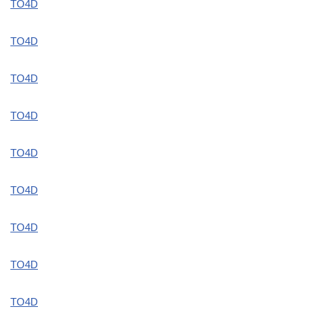
TO4D
TO4D
TO4D
TO4D
TO4D
TO4D
TO4D
TO4D
TO4D