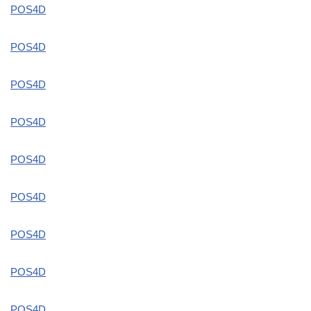
POS4D
POS4D
POS4D
POS4D
POS4D
POS4D
POS4D
POS4D
POS4D