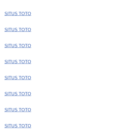
SITUS TOTO
SITUS TOTO
SITUS TOTO
SITUS TOTO
SITUS TOTO
SITUS TOTO
SITUS TOTO
SITUS TOTO