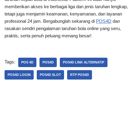
memberikan akses ke berbagai liga dan jenis taruhan lengkap,
tetapi juga menjamin keamanan, kenyamanan, dan layanan
profesional 24 jam. Bergabunglah sekarang di
POS4D
dan
rasakan sendiri pengalaman taruhan bola online yang seru,
praktis, serta penuh peluang menang besar!
Tags:
POS 4D
POS4D
POS4D LINK ALTERNATIF
POS4D LOGIN
POS4D SLOT
RTP POS4D