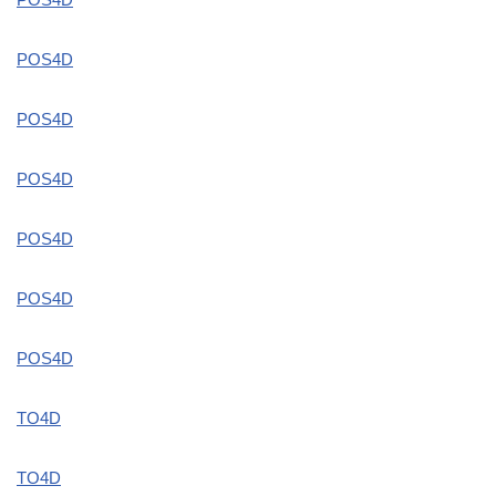
POS4D
POS4D
POS4D
POS4D
POS4D
POS4D
TO4D
TO4D