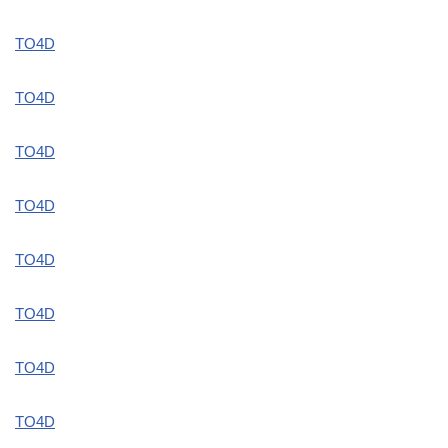
TO4D
TO4D
TO4D
TO4D
TO4D
TO4D
TO4D
TO4D