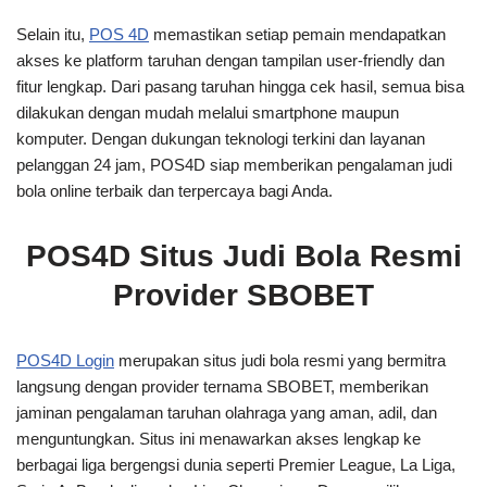
Selain itu,
POS 4D
memastikan setiap pemain mendapatkan
akses ke platform taruhan dengan tampilan user-friendly dan
fitur lengkap. Dari pasang taruhan hingga cek hasil, semua bisa
dilakukan dengan mudah melalui smartphone maupun
komputer. Dengan dukungan teknologi terkini dan layanan
pelanggan 24 jam, POS4D siap memberikan pengalaman judi
bola online terbaik dan terpercaya bagi Anda.
POS4D Situs Judi Bola Resmi
Provider SBOBET
POS4D Login
merupakan situs judi bola resmi yang bermitra
langsung dengan provider ternama SBOBET, memberikan
jaminan pengalaman taruhan olahraga yang aman, adil, dan
menguntungkan. Situs ini menawarkan akses lengkap ke
berbagai liga bergengsi dunia seperti Premier League, La Liga,