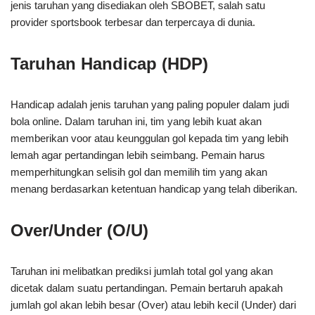
jenis taruhan yang disediakan oleh SBOBET, salah satu
provider sportsbook terbesar dan terpercaya di dunia.
Taruhan Handicap (HDP)
Handicap adalah jenis taruhan yang paling populer dalam judi
bola online. Dalam taruhan ini, tim yang lebih kuat akan
memberikan voor atau keunggulan gol kepada tim yang lebih
lemah agar pertandingan lebih seimbang. Pemain harus
memperhitungkan selisih gol dan memilih tim yang akan
menang berdasarkan ketentuan handicap yang telah diberikan.
Over/Under (O/U)
Taruhan ini melibatkan prediksi jumlah total gol yang akan
dicetak dalam suatu pertandingan. Pemain bertaruh apakah
jumlah gol akan lebih besar (Over) atau lebih kecil (Under) dari