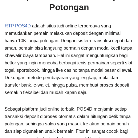
Potongan
RTP POS4D
adalah situs judi online terpercaya yang
memudahkan pemain melakukan deposit dengan minimal
hanya 10K tanpa potongan. Dengan sistem transaksi cepat dan
aman, pemain bisa langsung bermain dengan modal kecil tanpa
khawatir biaya tambahan. Hal ini sangat menguntungkan bagi
bettor yang ingin mencoba berbagai jenis permainan seperti slot,
togel, sportsbook, hingga live casino tanpa modal besar di awal.
Dukungan metode pembayaran yang lengkap, mulai dari
transfer bank, e-wallet, hingga pulsa, membuat proses deposit
semakin fleksibel dan mudah kapan saja.
Sebagai platform judi online terbaik, POS4D menjamin setiap
transaksi deposit diproses otomatis dalam hitungan detik tanpa
potongan, sehingga saldo yang masuk ke akun pemain penuh
dan siap digunakan untuk bermain. Fitur ini sangat cocok bagi