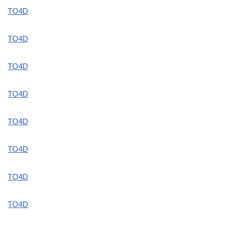
TO4D
TO4D
TO4D
TO4D
TO4D
TO4D
TO4D
TO4D