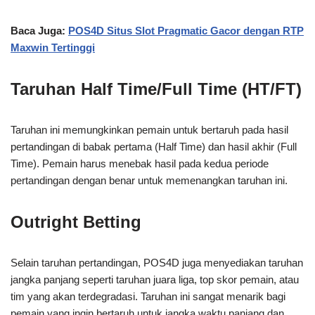
Baca Juga:
POS4D Situs Slot Pragmatic Gacor dengan RTP
Maxwin Tertinggi
Taruhan Half Time/Full Time (HT/FT)
Taruhan ini memungkinkan pemain untuk bertaruh pada hasil
pertandingan di babak pertama (Half Time) dan hasil akhir (Full
Time). Pemain harus menebak hasil pada kedua periode
pertandingan dengan benar untuk memenangkan taruhan ini.
Outright Betting
Selain taruhan pertandingan, POS4D juga menyediakan taruhan
jangka panjang seperti taruhan juara liga, top skor pemain, atau
tim yang akan terdegradasi. Taruhan ini sangat menarik bagi
pemain yang ingin bertaruh untuk jangka waktu panjang dan