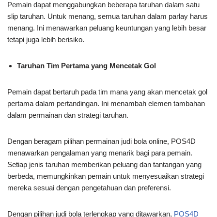
Pemain dapat menggabungkan beberapa taruhan dalam satu
slip taruhan. Untuk menang, semua taruhan dalam parlay harus
menang. Ini menawarkan peluang keuntungan yang lebih besar
tetapi juga lebih berisiko.
Taruhan Tim Pertama yang Mencetak Gol
Pemain dapat bertaruh pada tim mana yang akan mencetak gol
pertama dalam pertandingan. Ini menambah elemen tambahan
dalam permainan dan strategi taruhan.
Dengan beragam pilihan permainan judi bola online, POS4D
menawarkan pengalaman yang menarik bagi para pemain.
Setiap jenis taruhan memberikan peluang dan tantangan yang
berbeda, memungkinkan pemain untuk menyesuaikan strategi
mereka sesuai dengan pengetahuan dan preferensi.
Dengan pilihan judi bola terlengkap yang ditawarkan,
POS4D