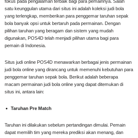
fokus pada pengalaman terbaik bagi para pemainnya. Salah
satu keunggulan utama dari situs ini adalah koleksi judi bola
yang terlengkap, memberikan para penggemar taruhan sepak
bola banyak opsi untuk bertaruh pada permainan. Dengan
pilihan taruhan yang beragam dan sistem yang mudah
digunakan, POS4D telah menjadi pilihan utama bagi para
pemain di Indonesia.
Situs judi online POS4D menawarkan berbagai jenis permainan
judi bola online yang dirancang untuk memenuhi kebutuhan para
penggemar taruhan sepak bola. Berikut adalah beberapa
macam permainan judi bola online yang dapat ditemukan di
situs ini, antara lain:
Taruhan Pre Match
Taruhan ini dilakukan sebelum pertandingan dimulai. Pemain
dapat memilih tim yang mereka prediksi akan menang, dan