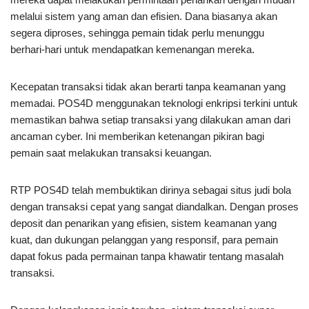
melalui sistem yang aman dan efisien. Dana biasanya akan
segera diproses, sehingga pemain tidak perlu menunggu
berhari-hari untuk mendapatkan kemenangan mereka.
Kecepatan transaksi tidak akan berarti tanpa keamanan yang
memadai. POS4D menggunakan teknologi enkripsi terkini untuk
memastikan bahwa setiap transaksi yang dilakukan aman dari
ancaman cyber. Ini memberikan ketenangan pikiran bagi
pemain saat melakukan transaksi keuangan.
RTP POS4D telah membuktikan dirinya sebagai situs judi bola
dengan transaksi cepat yang sangat diandalkan. Dengan proses
deposit dan penarikan yang efisien, sistem keamanan yang
kuat, dan dukungan pelanggan yang responsif, para pemain
dapat fokus pada permainan tanpa khawatir tentang masalah
transaksi.