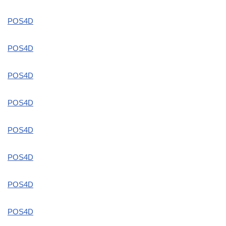
POS4D
POS4D
POS4D
POS4D
POS4D
POS4D
POS4D
POS4D