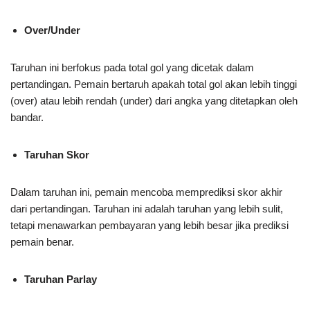
Over/Under
Taruhan ini berfokus pada total gol yang dicetak dalam
pertandingan. Pemain bertaruh apakah total gol akan lebih tinggi
(over) atau lebih rendah (under) dari angka yang ditetapkan oleh
bandar.
Taruhan Skor
Dalam taruhan ini, pemain mencoba memprediksi skor akhir
dari pertandingan. Taruhan ini adalah taruhan yang lebih sulit,
tetapi menawarkan pembayaran yang lebih besar jika prediksi
pemain benar.
Taruhan Parlay