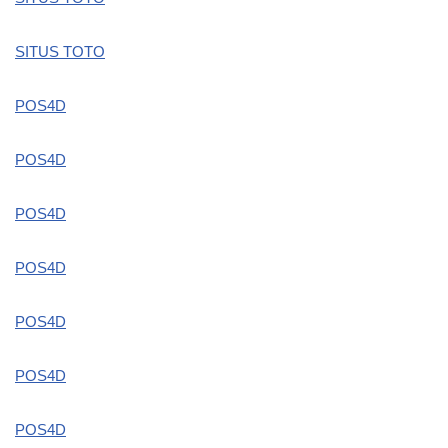
SITUS TOTO
POS4D
POS4D
POS4D
POS4D
POS4D
POS4D
POS4D