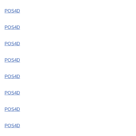
POS4D
POS4D
POS4D
POS4D
POS4D
POS4D
POS4D
POS4D