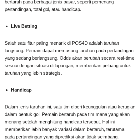
bertaruh pada berbagai jenis pasar, seperti pemenang
pertandingan, total gol, atau handicap.
Live Betting
Salah satu fitur paling menarik di POS4D adalah taruhan
langsung. Pemain dapat memasang taruhan pada pertandingan
yang sedang berlangsung. Odds akan berubah secara real-time
sesuai dengan situasi di lapangan, memberikan peluang untuk
taruhan yang lebih strategis.
Handicap
Dalam jenis taruhan ini, satu tim diberi keunggulan atau kerugian
dalam bentuk gol. Pemain bertaruh pada tim mana yang akan
menang setelah menghitung handicap tersebut. Hal ini
memberikan lebih banyak variasi dalam bertaruh, terutama
pada pertandingan yang diprediksi akan tidak seimbang.