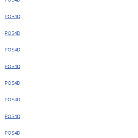
POS4D
POS4D
POS4D
POS4D
POS4D
POS4D
POS4D
POS4D