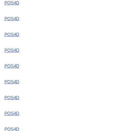
POS4D
POS4D
POS4D
POS4D
POS4D
POS4D
POS4D
POS4D
POS4D