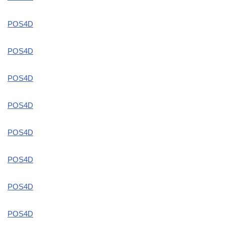
POS4D
POS4D
POS4D
POS4D
POS4D
POS4D
POS4D
POS4D