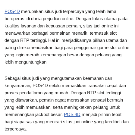
POS4D
merupakan situs judi terpercaya yang telah lama
beroperasi di dunia perjudian online. Dengan fokus utama pada
kualitas layanan dan kepuasan pemain, situs judi online ini
menawarkan berbagai permainan menarik, termasuk slot
dengan RTP tertinggi. Hal ini menjadikannya pilihan utama dan
paling direkomendasikan bagi para penggemar game slot online
yang ingin meraih kemenangan besar dengan peluang yang
lebih menguntungkan.
Sebagai situs judi yang mengutamakan keamanan dan
kenyamanan, POS4D selalu memastikan transaksi cepat dan
proses pendaftaran yang mudah. Dengan RTP slot tertinggi
yang ditawarkan, pemain dapat merasakan sensasi bermain
yang lebih memuaskan, serta meningkatkan peluang untuk
memenangkan jackpot besar.
POS 4D
menjadi pilihan tepat
bagi siapa saja yang mencari situs judi online yang kredibel dan
terpercaya.