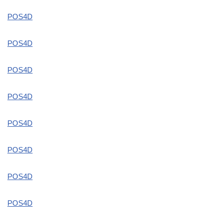
POS4D
POS4D
POS4D
POS4D
POS4D
POS4D
POS4D
POS4D