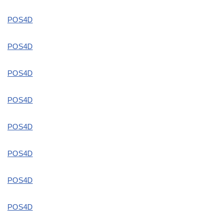
POS4D
POS4D
POS4D
POS4D
POS4D
POS4D
POS4D
POS4D