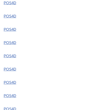
POS4D
POS4D
POS4D
POS4D
POS4D
POS4D
POS4D
POS4D
POS4D