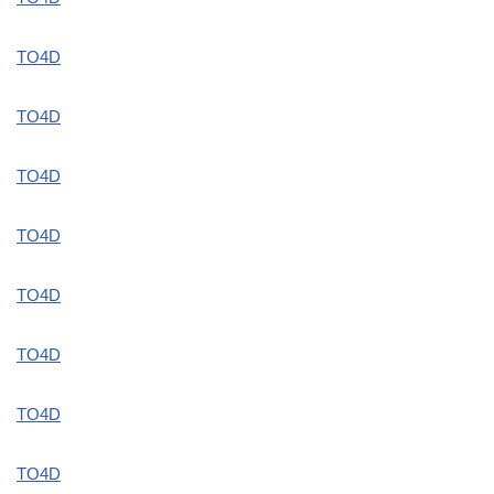
TO4D
TO4D
TO4D
TO4D
TO4D
TO4D
TO4D
TO4D