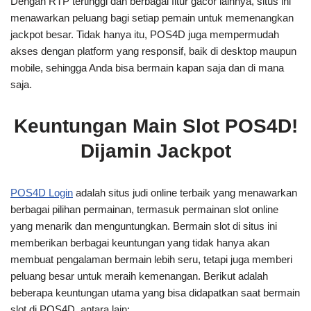
Dengan RTP tertinggi dan berbagai fitur gacor lainnya, situs ini
menawarkan peluang bagi setiap pemain untuk memenangkan
jackpot besar. Tidak hanya itu, POS4D juga mempermudah
akses dengan platform yang responsif, baik di desktop maupun
mobile, sehingga Anda bisa bermain kapan saja dan di mana
saja.
Keuntungan Main Slot POS4D!
Dijamin Jackpot
POS4D Login
adalah situs judi online terbaik yang menawarkan
berbagai pilihan permainan, termasuk permainan slot online
yang menarik dan menguntungkan. Bermain slot di situs ini
memberikan berbagai keuntungan yang tidak hanya akan
membuat pengalaman bermain lebih seru, tetapi juga memberi
peluang besar untuk meraih kemenangan. Berikut adalah
beberapa keuntungan utama yang bisa didapatkan saat bermain
slot di POS4D, antara lain: