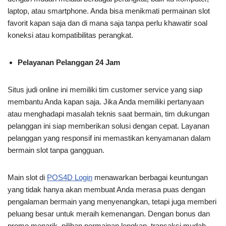
laptop, atau smartphone. Anda bisa menikmati permainan slot
favorit kapan saja dan di mana saja tanpa perlu khawatir soal
koneksi atau kompatibilitas perangkat.
Pelayanan Pelanggan 24 Jam
Situs judi online ini memiliki tim customer service yang siap
membantu Anda kapan saja. Jika Anda memiliki pertanyaan
atau menghadapi masalah teknis saat bermain, tim dukungan
pelanggan ini siap memberikan solusi dengan cepat. Layanan
pelanggan yang responsif ini memastikan kenyamanan dalam
bermain slot tanpa gangguan.
Main slot di
POS4D Login
menawarkan berbagai keuntungan
yang tidak hanya akan membuat Anda merasa puas dengan
pengalaman bermain yang menyenangkan, tetapi juga memberi
peluang besar untuk meraih kemenangan. Dengan bonus dan
promo menarik, pilihan permainan lengkap, transaksi mudah