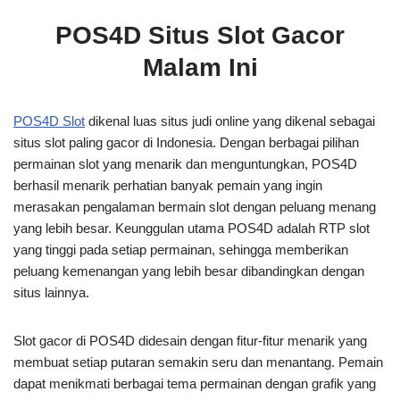
POS4D Situs Slot Gacor
Malam Ini
POS4D Slot
dikenal luas situs judi online yang dikenal sebagai
situs slot paling gacor di Indonesia. Dengan berbagai pilihan
permainan slot yang menarik dan menguntungkan, POS4D
berhasil menarik perhatian banyak pemain yang ingin
merasakan pengalaman bermain slot dengan peluang menang
yang lebih besar. Keunggulan utama POS4D adalah RTP slot
yang tinggi pada setiap permainan, sehingga memberikan
peluang kemenangan yang lebih besar dibandingkan dengan
situs lainnya.
Slot gacor di POS4D didesain dengan fitur-fitur menarik yang
membuat setiap putaran semakin seru dan menantang. Pemain
dapat menikmati berbagai tema permainan dengan grafik yang